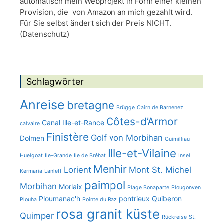
automatisch mein Webprojekt in Form einer kleinen
Provision, die von Amazon an mich gezahlt wird.
Für Sie selbst ändert sich der Preis NICHT.
(Datenschutz)
Schlagwörter
Anreise
bretagne
Brügge
Cairn de Barnenez
Côtes-d’Armor
Canal Ille-et-Rance
calvaire
Finistère
Golf von Morbihan
Dolmen
Guimilliau
Ille-et-Vilaine
Huelgoat
Ile-Grande
Ile de Bréhat
Insel
Menhir
Lorient
Mont St. Michel
Kermaria
Lanleff
paimpol
Morbihan
Morlaix
Plage Bonaparte
Plougonven
Ploumanac'h
pontrieux
Quiberon
Plouha
Pointe du Raz
rosa granit küste
Quimper
Rückreise
St.