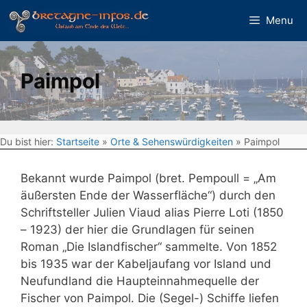
Zum
Menu
Inhalt
springen
Paimpol
Du bist hier:
Startseite
»
Orte & Sehenswürdigkeiten
»
Paimpol
Bekannt wurde Paimpol (bret. Pempoull = „Am
äußersten Ende der Wasserfläche“) durch den
Schriftsteller Julien Viaud alias Pierre Loti (1850
– 1923) der hier die Grundlagen für seinen
Roman „Die Islandfischer“ sammelte. Von 1852
bis 1935 war der Kabeljaufang vor Island und
Neufundland die Haupteinnahmequelle der
Fischer von Paimpol. Die (Segel-) Schiffe liefen